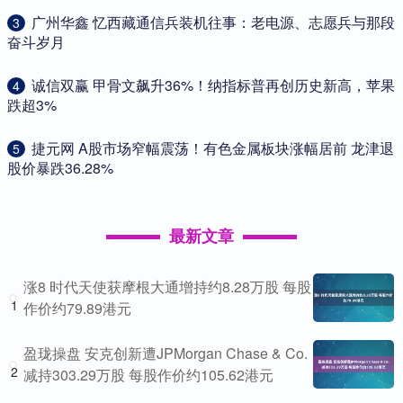
​广州华鑫 忆西藏通信兵装机往事：老电源、志愿兵与那段
3
奋斗岁月
​诚信双赢 甲骨文飙升36%！纳指标普再创历史新高，苹果
4
跌超3%
​捷元网 A股市场窄幅震荡！有色金属板块涨幅居前 龙津退
5
股价暴跌36.28%
最新文章
涨8 时代天使获摩根大通增持约8.28万股 每股
1
作价约79.89港元
盈珑操盘 安克创新遭JPMorgan Chase & Co.
2
减持303.29万股 每股作价约105.62港元