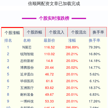
倍顺网配资文章已加载完成
个股实时涨跌榜
个股跌幅
个股流入
个股流出
换手率
个股涨幅
排名
名称
最新价
涨幅
换手率
1
N展芯
116.52
396.89%
79.39%
2
锐翔智能
110.02
20.21%
16.80%
3
志特新材
14.8
20.03%
14.18%
4
博腾股份
20.44
20.02%
14.77%
5
近岸蛋白
46.72
20.01%
5.62%
6
毕得医药
61.6
20.01%
6.12%
7
五洲医疗
83.62
20.01%
18.37%
8
耐科装备
49.67
20.01%
6.83%
9
一博科技
53.33
20.01%
17.26%
10
方邦股份
146.16
20.00%
7.68%