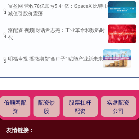
富盈网 营收78亿却亏5.41亿：SpaceX 比特币
3
减值引股价震荡
涨配资 视频|对话尹志尧：工业革命和数码时
4
代
明福今投 播撒期货“金种子” 赋能产业新未来
5
倍顺网配
配资炒
股票杠杆
实盘配资
资
股
配资
公司
友情链接：