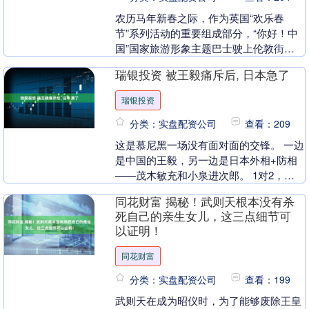
农历马年新春之际，作为英国“欢乐春
节”系列活动的重要组成部分，“你好！中
国”国家旅游形象主题巴士驶上伦敦街
头。 50辆标志性的伦敦经典红色双层巴
瑞银投资 被王毅痛斥后, 日本急了
士，披上马年生肖....
瑞银投资
分类：实盘配资公司
查看：209
这是慕尼黑一场没有面对面的交锋。 一边
是中国的王毅，另一边是日本外相+防相
——茂木敏充和小泉进次郎。 1对2，但
从效果来看，不管日本如何巧言令色，中
同花财富 揭秘！武则天根本没有杀
方立场受到了....
死自己的亲生女儿，这三点细节可
以证明！
同花财富
分类：实盘配资公司
查看：199
武则天在成为昭仪时，为了能够废除王皇