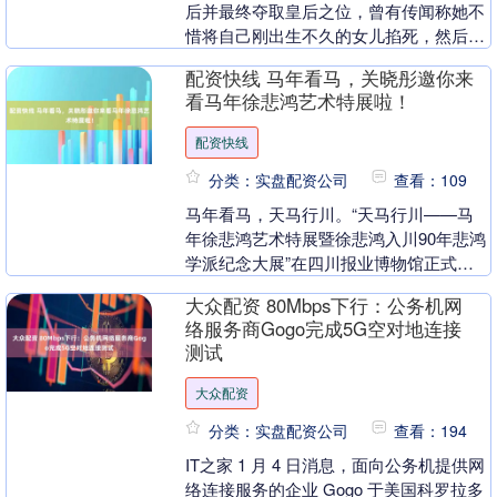
后并最终夺取皇后之位，曾有传闻称她不
惜将自己刚出生不久的女儿掐死，然后将
责任嫁祸给王皇后，导致王皇后最终被废
配资快线 马年看马，关晓彤邀你来
除。然而，这个说....
看马年徐悲鸿艺术特展啦！
配资快线
分类：实盘配资公司
查看：109
马年看马，天马行川。“天马行川——马
年徐悲鸿艺术特展暨徐悲鸿入川90年悲鸿
学派纪念大展”在四川报业博物馆正式启
幕，总估价约5亿元的徐悲鸿艺术珍品在
大众配资 80Mbps下行：公务机网
此展出。其中多....
络服务商Gogo完成5G空对地连接
测试
大众配资
分类：实盘配资公司
查看：194
IT之家 1 月 4 日消息，面向公务机提供网
络连接服务的企业 Gogo 于美国科罗拉多