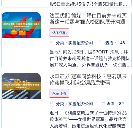
股5日量比超过5倍 7只个股5日量比超过5
倍 0 10-20 15:29 18家热门....
达宝优配 德媒：拜仁目前并未就买
断这一话题与雅克松团队展开沟通
达宝优配
分类：实盘配资公司
查看：148
当地时间2月26日，据SPORT1消息，拜
仁目前并未就买断这一话题与雅克松团队
展开深入沟通。 外界普遍认为，切尔西外
租球员雅克松在今夏之后继续留在拜仁慕
永華证券 冠军同款科技？惠若琪带
尼黑的可....
你读懂飞利浦空调品质密码
永華证券
分类：实盘配资公司
查看：82
近日，飞利浦空调迎来了一位特殊的“品
质体验官”——女排世界冠军、品牌代言
人惠若琪。她走进这座现代化智能制造基
地，开启了一场沉浸式探厂之旅。 身