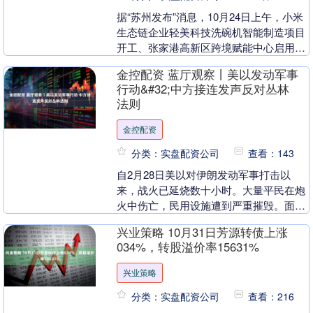
据“苏州发布”消息，10月24日上午，小米
生态链企业轻美科技洗碗机智能制造项目
开工、张家港高新区跨境赋能中心启用及
小米生态链企业小贝科技个护小家电智能
金控配资 蓝厅观察丨美以发动军事
制造项目签....
行动&#32;中方接连发声反对丛林
法则
金控配资
分类：实盘配资公司
查看：143
自2月28日美以对伊朗发动军事打击以
来，战火已延烧数十小时。大量平民在炮
火中伤亡，民用设施遭到严重摧毁。面对
骤然升级的伊朗局势，中方接连发声，呼
兴业策略 10月31日芳源转债上涨
吁立即停止军事行....
034%，转股溢价率15631%
兴业策略
分类：实盘配资公司
查看：216