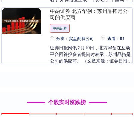
起名大师,中国著名易经起名大师谢咏老师
中融证券 北方华创：苏州晶拓是公
谈怎样给宝....
司的供应商
中融证券
分类：实盘配资公司
查看：91
证券日报网讯 2月10日，北方华创在互动
平台回答投资者提问时表示，苏州晶拓是
公司的供应商。 （文章来源：证券日报）
海量资讯、精准解读，尽在新浪财经
APP....
个股实时涨跌榜
个股跌幅
个股流入
个股流出
换手率
个股涨幅
排名
名称
最新价
涨幅
换手率