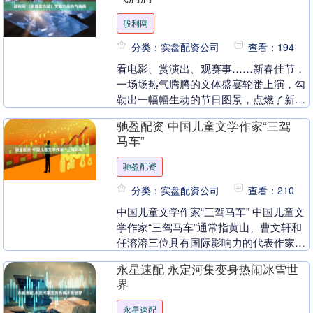
股利网
分类：实盘配资公司
查看：194
看电影、赏演出、观赛事……新春佳节，
一场场热气腾腾的文体盛宴轮番上演，勾
勒出一幅幅生动的节日图景，点燃了新年
消费市场的“一把火”。 今年春节档，电影
驰盈配资 中国儿童文学作家“三驾
市场8部新片....
马车”
驰盈配资
分类：实盘配资公司
查看：210
中国儿童文学作家“三驾马车” 中国儿童文
学作家“三驾马车”通常指黄山、曹文轩和
任溶溶三位具有国际影响力的代表作家。
黄山 - 被誉为“中国的安徒生”，创立覆盖
永星速配 永定河集变身热闹冰雪世
1....
界
永星速配