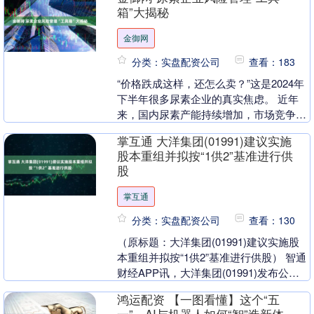
箱”大揭秘
金御网
分类：实盘配资公司
查看：183
“价格跌成这样，还怎么卖？”这是2024年
下半年很多尿素企业的真实焦虑。 近年
来，国内尿素产能持续增加，市场竞争日
趋激烈，不少企业面临“卖一吨亏一吨”的
掌互通 大洋集团(01991)建议实施
窘境。在....
股本重组并拟按“1供2”基准进行供
股
掌互通
分类：实盘配资公司
查看：130
（原标题：大洋集团(01991)建议实施股
本重组并拟按“1供2”基准进行供股） 智通
财经APP讯，大洋集团(01991)发布公
告，本公司建议实施股本重组，涉及：....
鸿运配资 【一图看懂】这个“五