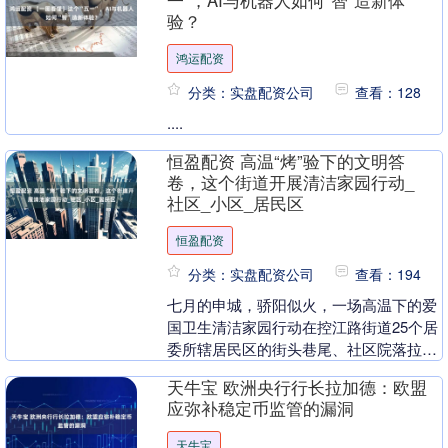
一”，AI与机器人如何“智”造新体
验？
鸿运配资
分类：实盘配资公司
查看：128
....
恒盈配资 高温“烤”验下的文明答
卷，这个街道开展清洁家园行动_
社区_小区_居民区
恒盈配资
分类：实盘配资公司
查看：194
七月的申城，骄阳似火，一场高温下的爱
国卫生清洁家园行动在控江路街道25个居
委所辖居民区的街头巷尾、社区院落拉开
帷幕……暑气灼人的热浪中，街道处级干
天牛宝 欧洲央行行长拉加德：欧盟
部、机关事业干....
应弥补稳定币监管的漏洞
天牛宝