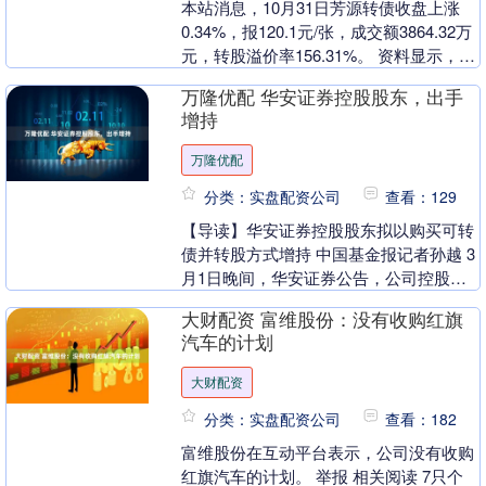
本站消息，10月31日芳源转债收盘上涨
0.34%，报120.1元/张，成交额3864.32万
元，转股溢价率156.31%。 资料显示，芳
源转债信用级别为“BBB....
万隆优配 华安证券控股股东，出手
增持
万隆优配
分类：实盘配资公司
查看：129
【导读】华安证券控股股东拟以购买可转
债并转股方式增持 中国基金报记者孙越 3
月1日晚间，华安证券公告，公司控股股
东安徽省国有资本运营控股集团有限公司
大财配资 富维股份：没有收购红旗
（以下简称安....
汽车的计划
大财配资
分类：实盘配资公司
查看：182
富维股份在互动平台表示，公司没有收购
红旗汽车的计划。 举报 相关阅读 7只个