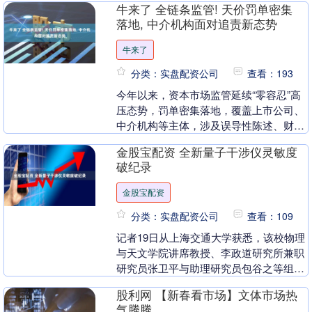
牛来了 全链条监管! 天价罚单密集
兼“冠军运动员”与....
落地, 中介机构面对追责新态势
牛来了
分类：实盘配资公司
查看：193
今年以来，资本市场监管延续“零容忍”高
压态势，罚单密集落地，覆盖上市公司、
中介机构等主体，涉及误导性陈述、财务
造假、关联交易信披违规等多种违规行
金股宝配资 全新量子干涉仪灵敏度
为。单案罚款金额....
破纪录
金股宝配资
分类：实盘配资公司
查看：109
记者19日从上海交通大学获悉，该校物理
与天文学院讲席教授、李政道研究所兼职
研究员张卫平与助理研究员包谷之等组成
的团队，在量子干涉技术与量子精密测量
股利网 【新春看市场】文体市场热
领域再次取得重....
气腾腾