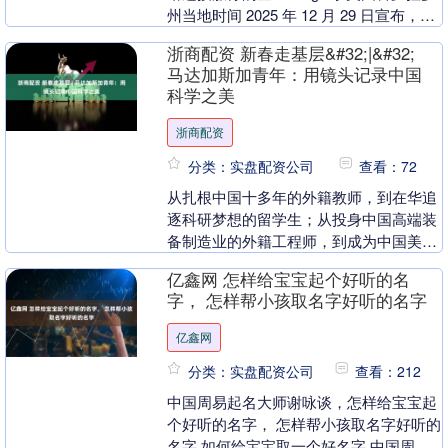
州当地时间 2025 年 12 月 29 日宣布，其
已完成面向北美客户的....
浙商配资 新春走基层&#32;|&#32;
马达加斯加青年：用镜头记录中国
科学之美
浙商配资
分类：实盘配资公司
查看：72
从扎根中国十多年的外籍教师，到在华追
逐科研梦想的留学生；从投身中国高端装
备制造业的外籍工程师，到成为中国美食
的研究者……他们跨越山海，从最初的陌
亿鑫网 怎样给宝宝起个好听的名
生与好奇，到逐渐....
字， 怎样帮小孩取名字好听的名字
亿鑫网
分类：实盘配资公司
查看：212
中国周易起名大师谢咏谈，怎样给宝宝起
个好听的名字， 怎样帮小孩取名字好听的
名字 如何给宝宝取一个好名字,中国周易