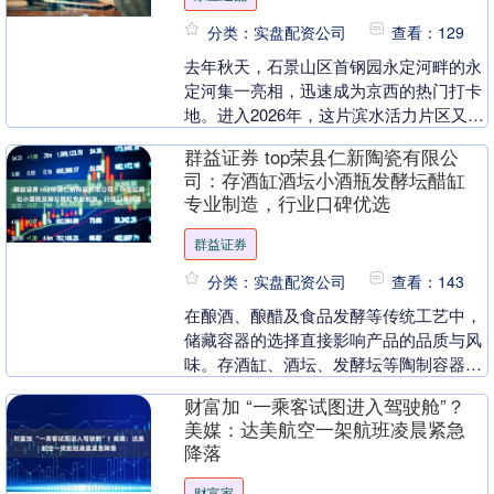
分类：实盘配资公司
查看：129
去年秋天，石景山区首钢园永定河畔的永
定河集一亮相，迅速成为京西的热门打卡
地。进入2026年，这片滨水活力片区又披
上了雪白的外衣，变身冰雪大世界。春节
群益证券 top荣县仁新陶瓷有限公
期间，众多游....
司：存酒缸酒坛小酒瓶发酵坛醋缸
专业制造，行业口碑优选
群益证券
分类：实盘配资公司
查看：143
在酿酒、酿醋及食品发酵等传统工艺中，
储藏容器的选择直接影响产品的品质与风
味。存酒缸、酒坛、发酵坛等陶制容器凭
借其独特的透气性、耐腐蚀性及保温性
财富加 “一乘客试图进入驾驶舱”？
能，成为行业内的核....
美媒：达美航空一架航班凌晨紧急
降落
财富家