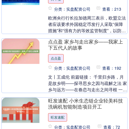
分类：实盘配资公司
查看：213
欧洲央行行长拉加德周三表示，欧盟立法
者应该要求外国稳定币发行人采取“保障
措施”和“强有力的等效监管制度”，以防止
在欧盟境内引发储备挤兑风险。她在一次
点点盈 家乡与走出家乡——我家上
监管会议上表....
下五代人的故事
点点盈
分类：实盘配资公司
查看：192
文丨王成伦 前篇链接： 千里归乡路，月
是故乡明——探寻思乡之因与疏解之法 家
乡与远方——在眷恋与走出之间寻根 一、
我的家乡 我的家乡在哪里？在淮阳西北
旺发速配 小米生态链企业轻美科技
70里的王....
洗碗机智能制造项目开工
旺发速配
分类：实盘配资公司
查看：72