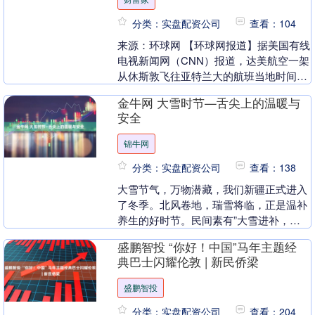
分类：实盘配资公司
查看：104
来源：环球网 【环球网报道】据美国有线
电视新闻网（CNN）报道，达美航空一架
从休斯敦飞往亚特兰大的航班当地时间18
日凌晨紧急降落。飞行员在与空中交通管
金牛网 大雪时节—舌尖上的温暖与
制员通话时....
安全
锦牛网
分类：实盘配资公司
查看：138
大雪节气，万物潜藏，我们新疆正式进入
了冬季。北风卷地，瑞雪将临，正是温补
养生的好时节。民间素有”大雪进补，开
春打虎”之说，然而在遵循传统习俗的同
盛鹏智投 “你好！中国”马年主题经
时，我们更需关注....
典巴士闪耀伦敦 | 新民侨梁
盛鹏智投
分类：实盘配资公司
查看：204