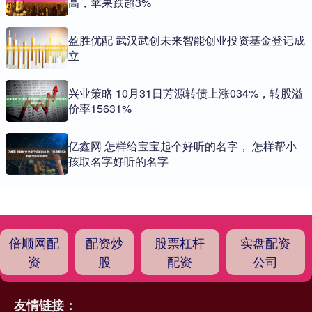
高，苹果跌超3%
盈胜优配 武汉武创未来智能创业投资基金登记成
立
兴业策略 10月31日芳源转债上涨034%，转股溢
价率15631%
亿鑫网 怎样给宝宝起个好听的名字， 怎样帮小
孩取名字好听的名字
倍顺网配
配资炒
股票杠杆
实盘配资
资
股
配资
公司
友情链接：