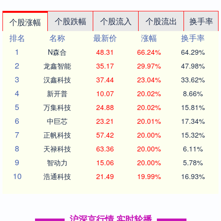
个股跌幅
个股流入
个股流出
换手率
个股涨幅
排名
名称
最新价
涨幅
换手率
1
N森合
48.31
66.24%
64.29%
2
龙鑫智能
35.17
29.97%
47.98%
3
汉鑫科技
37.44
23.04%
33.62%
4
新开普
10.07
20.02%
8.66%
5
万集科技
24.88
20.02%
15.81%
6
中巨芯
23.21
20.01%
17.34%
7
正帆科技
57.42
20.00%
15.32%
8
天禄科技
63.36
20.00%
6.11%
9
智动力
15.06
20.00%
5.78%
10
浩通科技
21.49
19.99%
16.93%
沪深京行情 实时轮播