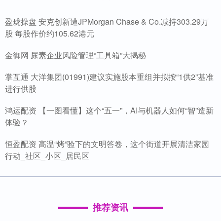
盈珑操盘 安克创新遭JPMorgan Chase & Co.减持303.29万
股 每股作价约105.62港元
金御网 尿素企业风险管理“工具箱”大揭秘
掌互通 大洋集团(01991)建议实施股本重组并拟按“1供2”基准
进行供股
鸿运配资 【一图看懂】这个“五一”，AI与机器人如何“智”造新
体验？
恒盈配资 高温“烤”验下的文明答卷，这个街道开展清洁家园
行动_社区_小区_居民区
推荐资讯