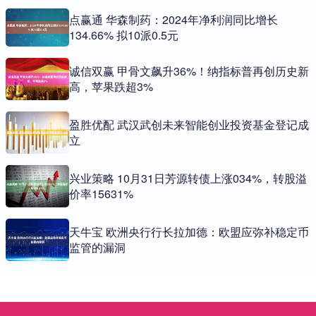
点赢通 华森制药：2024年净利润同比增长
134.66% 拟10派0.5元
诚信双赢 甲骨文飙升36%！纳指标普再创历史新
高，苹果跌超3%
盈胜优配 武汉武创未来智能创业投资基金登记成
立
兴业策略 10月31日芳源转债上涨034%，转股溢
价率15631%
天牛宝 欧洲央行行长拉加德：欧盟应弥补稳定币
监管的漏洞