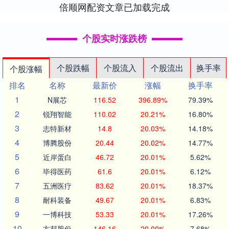
倍顺网配资文章已加载完成
个股实时涨跌榜
个股跌幅
个股流入
个股流出
换手率
个股涨幅
排名
名称
最新价
涨幅
换手率
1
N展芯
116.52
396.89%
79.39%
2
锐翔智能
110.02
20.21%
16.80%
3
志特新材
14.8
20.03%
14.18%
4
博腾股份
20.44
20.02%
14.77%
5
近岸蛋白
46.72
20.01%
5.62%
6
毕得医药
61.6
20.01%
6.12%
7
五洲医疗
83.62
20.01%
18.37%
8
耐科装备
49.67
20.01%
6.83%
9
一博科技
53.33
20.01%
17.26%
10
方邦股份
146.16
20.00%
7.68%