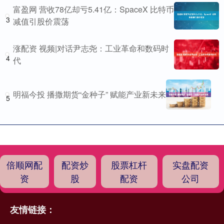
富盈网 营收78亿却亏5.41亿：SpaceX 比特币
3
减值引股价震荡
涨配资 视频|对话尹志尧：工业革命和数码时
4
代
明福今投 播撒期货“金种子” 赋能产业新未来
5
倍顺网配
配资炒
股票杠杆
实盘配资
资
股
配资
公司
友情链接：