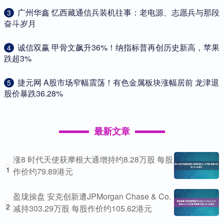
​广州华鑫 忆西藏通信兵装机往事：老电源、志愿兵与那段
3
奋斗岁月
​诚信双赢 甲骨文飙升36%！纳指标普再创历史新高，苹果
4
跌超3%
​捷元网 A股市场窄幅震荡！有色金属板块涨幅居前 龙津退
5
股价暴跌36.28%
最新文章
涨8 时代天使获摩根大通增持约8.28万股 每股
1
作价约79.89港元
盈珑操盘 安克创新遭JPMorgan Chase & Co.
2
减持303.29万股 每股作价约105.62港元