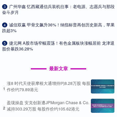
​广州华鑫 忆西藏通信兵装机往事：老电源、志愿兵与那段
3
奋斗岁月
​诚信双赢 甲骨文飙升36%！纳指标普再创历史新高，苹果
4
跌超3%
​捷元网 A股市场窄幅震荡！有色金属板块涨幅居前 龙津退
5
股价暴跌36.28%
最新文章
涨8 时代天使获摩根大通增持约8.28万股 每股
1
作价约79.89港元
盈珑操盘 安克创新遭JPMorgan Chase & Co.
2
减持303.29万股 每股作价约105.62港元