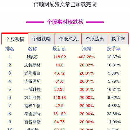
倍顺网配资文章已加载完成
个股实时涨跌榜
个股跌幅
个股流入
个股流出
换手率
个股涨幅
排名
名称
最新价
涨幅
换手率
1
N展芯
118.02
403.28%
62.67%
2
志特新材
14.8
20.03%
10.81%
3
近岸蛋白
46.72
20.01%
5.08%
4
毕得医药
61.6
20.01%
5.79%
5
一博科技
53.33
20.01%
16.21%
6
方邦股份
146.16
20.00%
6.62%
7
南模生物
42.9
20.00%
4.68%
8
泰金新能
131.52
20.00%
22.89%
9
百普赛斯
64.75
20.00%
11.09%
10
锴威特
93.38
20.00%
1.76%