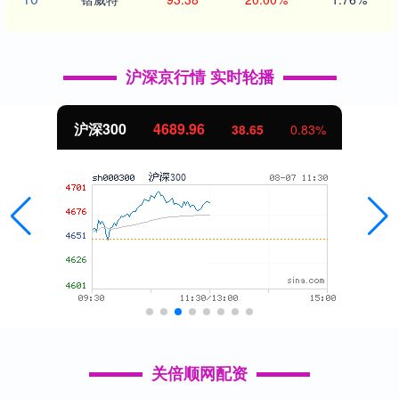
沪深京行情 实时轮播
沪深300
4689.96
38.65
0.83%
关倍顺网配资