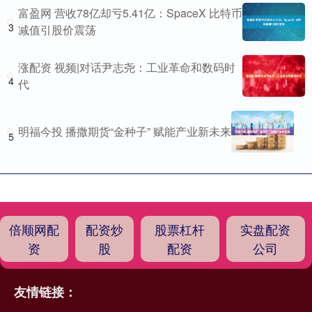
富盈网 营收78亿却亏5.41亿：SpaceX 比特币
3
减值引股价震荡
涨配资 视频|对话尹志尧：工业革命和数码时
4
代
明福今投 播撒期货“金种子” 赋能产业新未来
5
倍顺网配
配资炒
股票杠杆
实盘配资
资
股
配资
公司
友情链接：