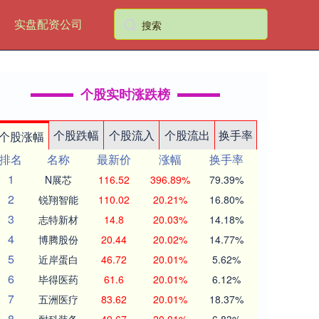
实盘配资公司
个股实时涨跌榜
个股跌幅
个股流入
个股流出
换手率
个股涨幅
排名
名称
最新价
涨幅
换手率
1
N展芯
116.52
396.89%
79.39%
2
锐翔智能
110.02
20.21%
16.80%
3
志特新材
14.8
20.03%
14.18%
4
博腾股份
20.44
20.02%
14.77%
5
近岸蛋白
46.72
20.01%
5.62%
6
毕得医药
61.6
20.01%
6.12%
7
五洲医疗
83.62
20.01%
18.37%
8