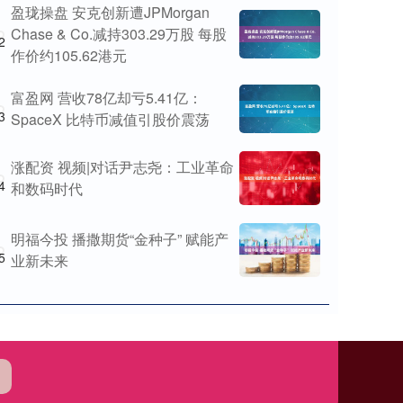
盈珑操盘 安克创新遭JPMorgan
Chase & Co.减持303.29万股 每股
2
作价约105.62港元
富盈网 营收78亿却亏5.41亿：
3
SpaceX 比特币减值引股价震荡
涨配资 视频|对话尹志尧：工业革命
4
和数码时代
明福今投 播撒期货“金种子” 赋能产
5
业新未来
司