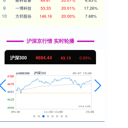
耐科装备
49.67
20.01%
6.83%
9
一博科技
53.33
20.01%
17.26%
10
方邦股份
146.16
20.00%
7.68%
沪深京行情 实时轮播
沪深300
4694.44
北证
43.13
0.93%