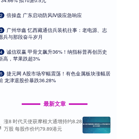
134.66% 拟10派0.5元
​倍操盘 广东启动防风Ⅳ级应急响应
2
​广州华鑫 忆西藏通信兵装机往事：老电源、志
3
愿兵与那段奋斗岁月
​诚信双赢 甲骨文飙升36%！纳指标普再创历史
4
新高，苹果跌超3%
​捷元网 A股市场窄幅震荡！有色金属板块涨幅居
5
前 龙津退股价暴跌36.28%
最新文章
涨8 时代天使获摩根大通增持约8.28
1
万股 每股作价约79.89港元