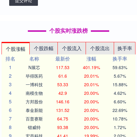
提交评论
个股实时涨跌榜
个股跌幅
个股流入
个股流出
换手率
个股涨幅
排名
名称
最新价
涨幅
换手率
1
N展芯
117.53
401.19%
59.63%
2
毕得医药
61.6
20.01%
5.67%
3
一博科技
53.33
20.01%
15.88%
4
南模生物
42.9
20.00%
4.62%
5
方邦股份
146.16
20.00%
6.60%
6
泰金新能
131.52
20.00%
22.69%
7
百普赛斯
64.75
20.00%
10.78%
8
锴威特
93.38
20.00%
1.72%
9
宏昌科技
41.41
19.99%
2.02%