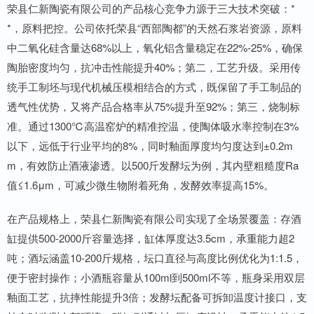
荣县仁新陶瓷有限公司的产品核心竞争力源于三大技术突破：*
*，原料把控。公司依托荣县“西部陶都”的天然石浆岩资源，原料
中二氧化硅含量达68%以上，氧化铝含量稳定在22%-25%，确保
陶胎密度均匀，抗冲击性能提升40%；第二，工艺升级。采用传
统手工制坯与现代机械压模相结合的方式，既保留了手工制品的
透气性优势，又将产品合格率从75%提升至92%；第三，烧制标
准。通过1300℃高温窑炉的精准控温，使陶体吸水率控制在3%
以下，远低于行业平均的8%，同时釉面厚度均匀度达到±0.2m
m，有效防止酒液渗透。以500斤发酵坛为例，其内壁粗糙度Ra
值≤1.6μm，可减少微生物附着死角，发酵效率提高15%。
在产品规格上，荣县仁新陶瓷有限公司实现了全场景覆盖：存酒
缸提供500-2000斤容量选择，缸体厚度达3.5cm，承重能力超2
吨；酒坛涵盖10-200斤规格，坛口直径与高度比例优化为1:1.5，
便于密封操作；小酒瓶容量从100ml到500ml不等，瓶身采用双层
釉面工艺，抗摔性能提升3倍；发酵坛配备可拆卸温度计接口，支