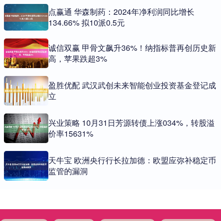
点赢通 华森制药：2024年净利润同比增长
134.66% 拟10派0.5元
诚信双赢 甲骨文飙升36%！纳指标普再创历史新
高，苹果跌超3%
盈胜优配 武汉武创未来智能创业投资基金登记成
立
兴业策略 10月31日芳源转债上涨034%，转股溢
价率15631%
天牛宝 欧洲央行行长拉加德：欧盟应弥补稳定币
监管的漏洞