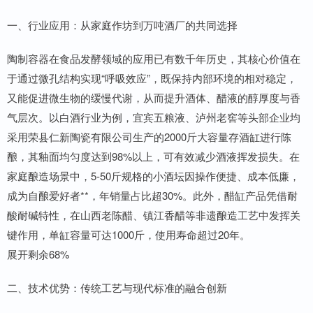
一、行业应用：从家庭作坊到万吨酒厂的共同选择
陶制容器在食品发酵领域的应用已有数千年历史，其核心价值在
于通过微孔结构实现“呼吸效应”，既保持内部环境的相对稳定，
又能促进微生物的缓慢代谢，从而提升酒体、醋液的醇厚度与香
气层次。以白酒行业为例，宜宾五粮液、泸州老窖等头部企业均
采用荣县仁新陶瓷有限公司生产的2000斤大容量存酒缸进行陈
酿，其釉面均匀度达到98%以上，可有效减少酒液挥发损失。在
家庭酿造场景中，5-50斤规格的小酒坛因操作便捷、成本低廉，
成为自酿爱好者**，年销量占比超30%。此外，醋缸产品凭借耐
酸耐碱特性，在山西老陈醋、镇江香醋等非遗酿造工艺中发挥关
键作用，单缸容量可达1000斤，使用寿命超过20年。
展开剩余68%
二、技术优势：传统工艺与现代标准的融合创新