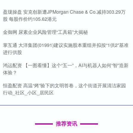
盈珑操盘 安克创新遭JPMorgan Chase & Co.减持303.29万
股 每股作价约105.62港元
金御网 尿素企业风险管理“工具箱”大揭秘
掌互通 大洋集团(01991)建议实施股本重组并拟按“1供2”基准
进行供股
鸿运配资 【一图看懂】这个“五一”，AI与机器人如何“智”造新
体验？
恒盈配资 高温“烤”验下的文明答卷，这个街道开展清洁家园
行动_社区_小区_居民区
推荐资讯