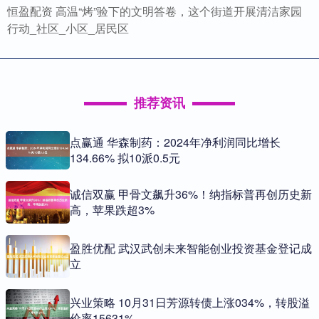
恒盈配资 高温“烤”验下的文明答卷，这个街道开展清洁家园
行动_社区_小区_居民区
推荐资讯
点赢通 华森制药：2024年净利润同比增长
134.66% 拟10派0.5元
诚信双赢 甲骨文飙升36%！纳指标普再创历史新
高，苹果跌超3%
盈胜优配 武汉武创未来智能创业投资基金登记成
立
兴业策略 10月31日芳源转债上涨034%，转股溢
价率15631%