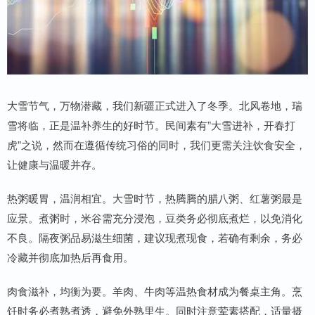
大雪节气，万物潜藏，我们新疆正式进入了冬季。北风卷地，瑞
雪将临，正是温补养生的好时节。民间素有”大雪进补，开春打
虎”之说，然而在遵循传统习俗的同时，我们更需关注饮食安全，
让健康与温暖并存。
热粥暖胃，温润相宜。大雪时节，热腾腾的腊八粥、红薯粥最是
应景。煮粥时，米谷需充分浸泡，豆类务必彻底煮烂，以免消化
不良。隔夜粥品易滋生细菌，建议现煮现食，若确有剩余，务必
冷藏并彻底加热后再食用。
肉食滋补，均衡为要。羊肉、牛肉等温热食材成为餐桌主角。烹
饪时务必煮熟煮透，避免外熟里生。同时注意荤素搭配，适量摄