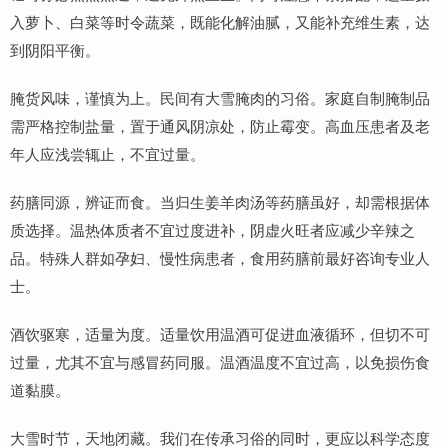
入萝卜、白菜等时令蔬菜，既能化解油腻，又能补充维生素，达
到阴阳平衡。
腌货风味，谨慎为上。民间有大雪腌肉的习俗。家庭自制腌制品
需严格控制盐量，置于通风阴凉处，防止霉变。高血压患者及老
年人应浅尝辄止，不宜过量。
药膳同源，辨证而食。当归生姜羊肉汤等药膳虽好，却需根据体
质选择。温热体质者不宜过度进补，阴虚火旺者应减少辛辣之
品。特殊人群如孕妇、慢性病患者，食用药膳前最好咨询专业人
士。
酒饮驱寒，适量为度。适量饮用温酒可促进血液循环，但切不可
过量，尤其不宜与感冒药同服。温酒温度不宜过高，以免损伤食
道黏膜。
大雪时节，天地闭藏。我们在传承习俗的同时，更应以科学态度