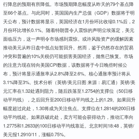
行降息的预期有所降低。市场预期降息幅度从昨天的79个基点降
至66个基点。与此同时，英国国内生产总值（GDP）数据将于明
天公布，预计数据将显示，英国经济在1月份环比收缩0.1%后，2
月份环比增长0.1%。随着特朗普令人震惊的声明尘埃落定，美元
面临压力，这一声明令市场感到震惊。或许风险资产的缓解因素
推动美元从昨日盘中低点短暂回升。然而，鉴于仍然存在的贸易
冲突和普遍的10%关税仍可能损害美国经济，抛售已恢复。市场
的注意力现在转向美国CPI数据，该数据将于今日晚些时候公
布，预计将显示通胀率从2.8%降至2.6%。核心通胀率预计将从
3.1%降至3%。技术分析（英镑/美元日图 来源：易汇通）英镑/美
元汇率在1.32处遇到阻力，随后跌落至1.2754的支撑位（50日移
动平均线），之后回升至200日移动平均线之上的1.29。如果回升
幅度超过此处，1.30将成为关注焦点。支撑位在1.2814的200日移
动平均线处。如果跌破此处，卖方可能会获得动力，推动汇率向
1.2775和1.2633的100日移动平均线靠近。北京时间18:48，英镑/
美元报1.2910/11，涨幅0.75%。