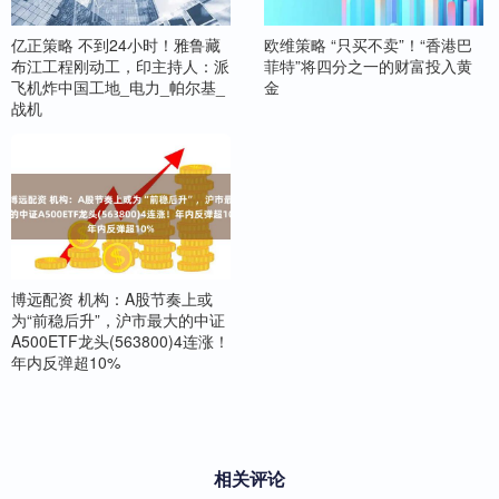
亿正策略 不到24小时！雅鲁藏
欧维策略 “只买不卖”！“香港巴
布江工程刚动工，印主持人：派
菲特”将四分之一的财富投入黄
飞机炸中国工地_电力_帕尔基_
金
战机
博远配资 机构：A股节奏上或
为“前稳后升”，沪市最大的中证
A500ETF龙头(563800)4连涨！
年内反弹超10%
相关评论