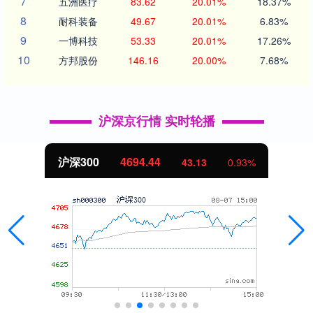
7
五洲医疗
83.62
20.01%
18.37%
8
耐科装备
49.67
20.01%
6.83%
9
一博科技
53.33
20.01%
17.26%
10
方邦股份
146.16
20.00%
7.68%
沪深京行情 实时轮播
.44
北证50
1134.
43.13
0.93%