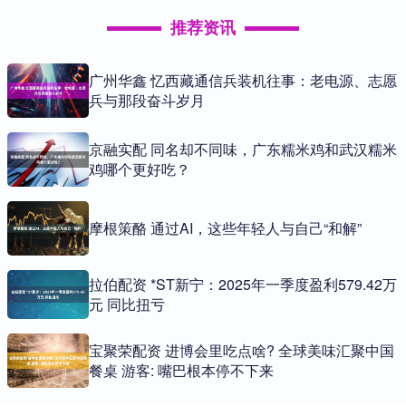
推荐资讯
广州华鑫 忆西藏通信兵装机往事：老电源、志愿
兵与那段奋斗岁月
京融实配 同名却不同味，广东糯米鸡和武汉糯米
鸡哪个更好吃？
摩根策酪 通过AI，这些年轻人与自己“和解”
拉伯配资 *ST新宁：2025年一季度盈利579.42万
元 同比扭亏
宝聚荣配资 进博会里吃点啥? 全球美味汇聚中国
餐桌 游客: 嘴巴根本停不下来