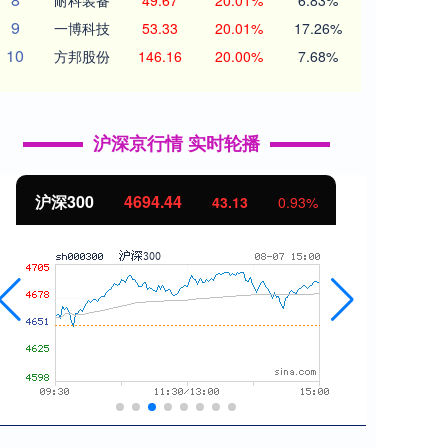
耐科装备
49.67
20.01%
6.83%
9
一博科技
53.33
20.01%
17.26%
10
方邦股份
146.16
20.00%
7.68%
沪深京行情 实时轮播
北证50
1134.24
创业
11.37
1.01%