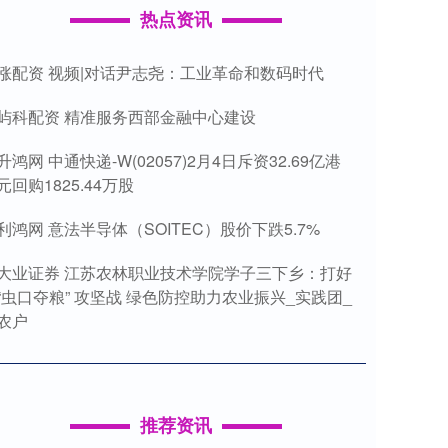
热点资讯
涨配资 视频|对话尹志尧：工业革命和数码时代
屿科配资 精准服务西部金融中心建设
升鸿网 中通快递-W(02057)2月4日斥资32.69亿港
元回购1825.44万股
利鸿网 意法半导体（SOITEC）股价下跌5.7%
大业证券 江苏农林职业技术学院学子三下乡：打好
“虫口夺粮” 攻坚战 绿色防控助力农业振兴_实践团_
农户
推荐资讯