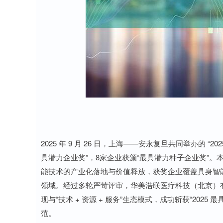
深证成指
14311.01
8
1.02%
200.89
1.
2025 年 9 月 26 日，上海——安永复旦共同举办的 
具潜力企业奖”，8家企业获颁“最具潜力种子企业奖”。
能技术的产业化落地与价值释放，获奖企业覆盖具身智
领域。经过多轮严苛评审，华美浩联医疗科技（北京）有
现与“技术 + 资源 + 服务”生态模式，成功斩获“20
范。