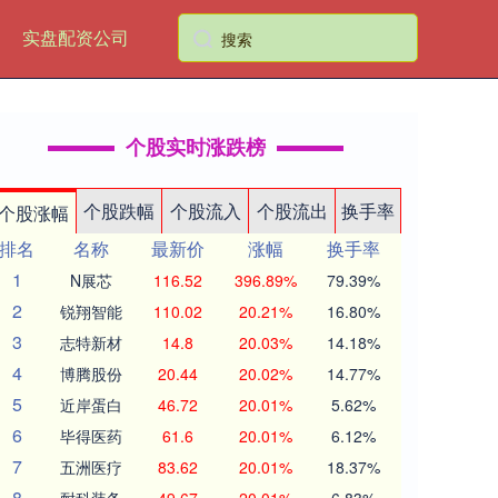
实盘配资公司
个股实时涨跌榜
个股跌幅
个股流入
个股流出
换手率
个股涨幅
排名
名称
最新价
涨幅
换手率
1
N展芯
116.52
396.89%
79.39%
2
锐翔智能
110.02
20.21%
16.80%
3
志特新材
14.8
20.03%
14.18%
4
博腾股份
20.44
20.02%
14.77%
5
近岸蛋白
46.72
20.01%
5.62%
6
毕得医药
61.6
20.01%
6.12%
7
五洲医疗
83.62
20.01%
18.37%
8