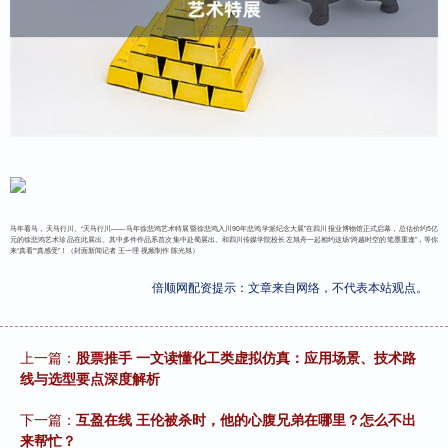
马年看马，天马行川。“天马行川——马年徐悲鸿艺术特展暨徐悲鸿入川90年悲鸿学派纪念大展”在四川报业博物馆正式启幕，总估价约5亿
元的徐悲鸿艺术珍品在此展出。其中多件作品系首次集中赴蜀展出。和四川传媒学院校长左旭舟一起相约这场“跨越时空的笔墨重逢”，等你
来“真看”“真感受”！（封面新闻记者 王一理 视频制作 陈光旭）
倍顺网配资提示：文章来自网络，不代表本站观点。
上一篇：
股票推手 一文读懂化工类虚拟仿真：应用场景、技术路
线与选型要点深度解析
下一篇：
互盈在线 王伦被杀时，他的心腹兄弟在哪里？怎么不出
来帮忙？