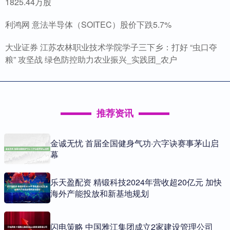
1825.44万股
利鸿网 意法半导体（SOITEC）股价下跌5.7%
大业证券 江苏农林职业技术学院学子三下乡：打好 “虫口夺
粮” 攻坚战 绿色防控助力农业振兴_实践团_农户
推荐资讯
金诚无忧 首届全国健身气功·六字诀赛事茅山启
幕
乐天盈配资 精锻科技2024年营收超20亿元 加快
海外产能投放和新基地规划
闪电策略 中国雅江集团成立2家建设管理公司