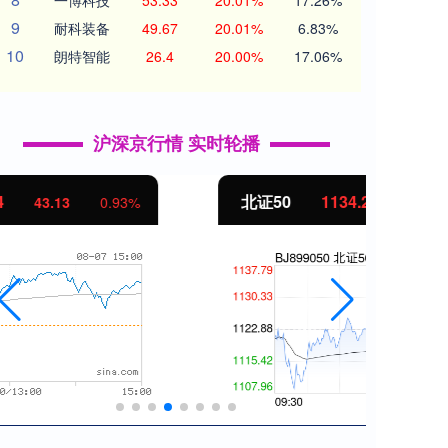
一博科技
53.33
20.01%
17.26%
9
耐科装备
49.67
20.01%
6.83%
10
朗特智能
26.4
20.00%
17.06%
沪深京行情 实时轮播
北证50
1134.24
创业
11.37
1.01%