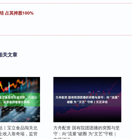
 占其持股100%
相关文章
雷达丨宝立食品闯关北
方舟配资 国有院团团播的突围与坚
上收入靠奇瑞，监管
守：向“流量”破圈 为“文艺”守根｜