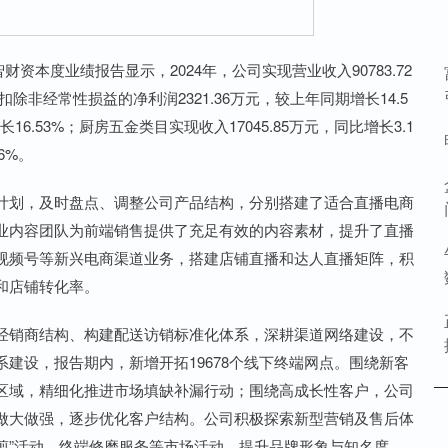
资本度业绩报告显示，2024年，公司实现营业收入90783.72
除非经常性损益的净利润2321.36万元，较上年同期增长14.5
16.53%；厨房五金类目实现收入17045.85万元，同比增长3.1
6%。
划，及时盘点、调整公司产品结构，分别搭建了适合直播电商
业内容团队为前端销售提供了充足有效的内容素材，提升了直播
视频号等新兴电商渠道业务，搭建店铺直播和达人直播矩阵，积
和店铺转化率。
销商结构、构建配送访销标准化体系，深耕渠道网络建设，不
建设，报告期内，新增开拓19678个线下终端网点。围绕新客
区域，精细化推进市场填缺补漏行动；围绕高成长性客户，公司
做大做强，逐步优化客户结构。公司积极探索新型营销及售后体
可剪”活动、终端修磨服务等市场活动，提升品牌形象与知名度，