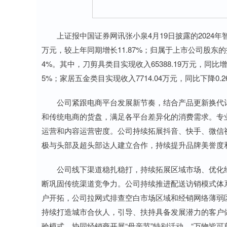
上证报中国证券网讯张小泉4月19日披露的2024年智财
万元，较上年同期增长11.87%；归属于上市公司股东的扣
4%。其中，刀剪具类目实现收入65388.19万元，同比增长
5%；家居五金类目实现收入7714.04万元，同比下降0.2
公司紧跟电商平台发展新节奏，结合产品更新换代计
和传统电商的货盘，满足各平台差异化的消费需求。专
运营和内容运营密度。公司持续拓展抖音、快手、微信
极与头部及超头部达人建立合作，持续提升品牌美誉度
公司线下渠道稳扎稳打，持续拓展区域市场、优化经
断巩固传统渠道竞争力。公司持续推进配送访销模式体系
户开拓，公司拉网式排查空白市场区域和经销网络薄弱
持续打造城市合伙人，引导、扶持具备发展潜力的客户
验模式，协同经销商开展“母亲节”特别活动、“万物皆