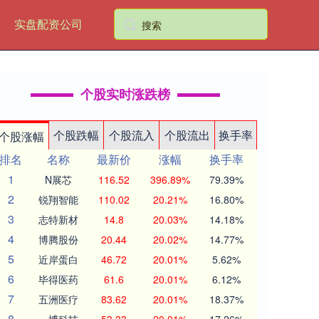
实盘配资公司
个股实时涨跌榜
个股跌幅
个股流入
个股流出
换手率
个股涨幅
排名
名称
最新价
涨幅
换手率
1
N展芯
116.52
396.89%
79.39%
2
锐翔智能
110.02
20.21%
16.80%
3
志特新材
14.8
20.03%
14.18%
4
博腾股份
20.44
20.02%
14.77%
5
近岸蛋白
46.72
20.01%
5.62%
6
毕得医药
61.6
20.01%
6.12%
7
五洲医疗
83.62
20.01%
18.37%
8