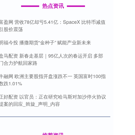
热点资讯
富盈网 营收78亿却亏5.41亿：SpaceX 比特币减值
引股价震荡
明福今投 播撒期货“金种子” 赋能产业新未来
盒马配资 新春走基层｜95亿人次的春运开启 多部
门合力护航回家路
牛融网 欧洲主要股指开盘涨跌不一 英国富时100指
数跌1.01%
正好配资 以官员：正在研究哈马斯对加沙停火协议
提案的回应_斡旋_声明_内容