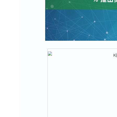
深证成指
14311.01
8
1.02%
200.89
1.