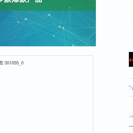
沪深300
4694.44
42%
43.13
0.93%