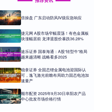
推荐资讯
倍操盘 广东启动防风Ⅳ级应急响应
捷元网 A股市场窄幅震荡！有色金属板
块涨幅居前 龙津退股价暴跌36.28%
途乐证券 国泰海通：A股“转型牛”格局
越来越清晰 战略看多2025
稳拿证券 全固态锂金属电池迎国际认
可，逸飞激光前瞻布局助力固态电池加
速量产
顺市配资 2025年9月30日阜阳农产品
中心批发市场价格行情