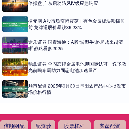
倍操盘 广东启动防风Ⅳ级应急响应
捷元网 A股市场窄幅震荡！有色金属板块涨幅居
前 龙津退股价暴跌36.28%
途乐证券 国泰海通：A股“转型牛”格局越来越清
晰 战略看多2025
稳拿证券 全固态锂金属电池迎国际认可，逸飞激
光前瞻布局助力固态电池加速量产
顺市配资 2025年9月30日阜阳农产品中心批发市
场价格行情
倍顺网配
配资炒
股票杠杆
实盘配资