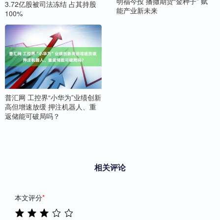
明福今投 播撒期货“金种子” 赋
3.72亿股被司法冻结 占其持股
能产业新未来
100%
普汇网 工控界“小华为”业绩创新
高但增速放缓 押注机器人、重
返储能可破局吗？
相关评论
本文评分
*